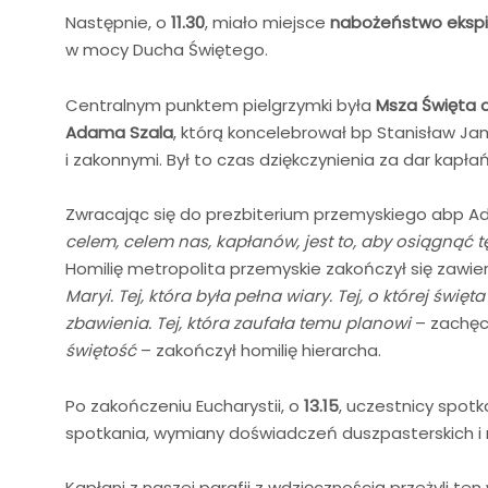
Następnie, o
11.30
, miało miejsce
nabożeństwo ekspi
w mocy Ducha Świętego.
Centralnym punktem pielgrzymki była
Msza Święta o
Adama Szala
, którą koncelebrował bp Stanisław Jam
i zakonnymi. Był to czas dziękczynienia za dar kapł
Zwracając się do prezbiterium przemyskiego abp Ada
celem, celem nas, kapłanów, jest to, aby osiągnąć t
Homilię metropolita przemyskie zakończył się zawi
Maryi. Tej, która była pełna wiary. Tej, o której świ
zbawienia. Tej, która zaufała temu planowi
– zachęc
świętość
– zakończył homilię hierarcha.
Po zakończeniu Eucharystii, o
13.15
, uczestnicy spotka
spotkania, wymiany doświadczeń duszpasterskich i 
Kapłani z naszej parafii z wdzięcznością przeżyli ten