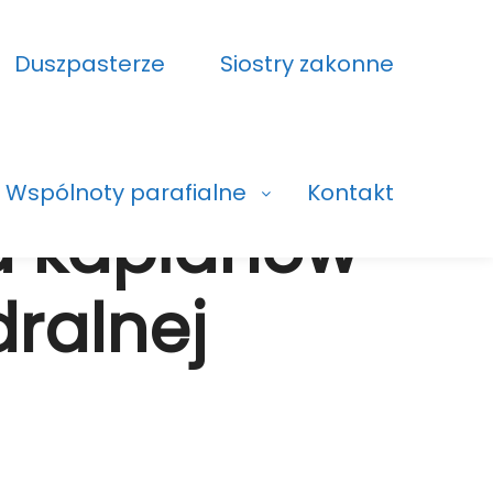
Duszpasterze
Siostry zakonne
Wspólnoty parafialne
Kontakt
a kapłanów
dralnej