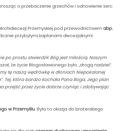
 prosząc o przebaczenie grzechów i odnowienie serc
 Archidiecezji Przemyskiej pod przewodnictwem
abp.
 licznie przybyłymi kapłanami diecezjalnymi
ie po prostu stwierdził: Bóg jest miłością. Naszym
azał, że życie Błogosławionego było „drogą nadziei”.
my tę naszą wędrówkę w dłoniach Niepokalanej
yła”. Tej, która bardzo kochała Pana Boga, Jego plan
 przejść przez życie dobrze czyniąc i zdobywając
go w Przemyślu
. Była to okazja do braterskiego
tała się dla nich
czasem duchowego umocnienia