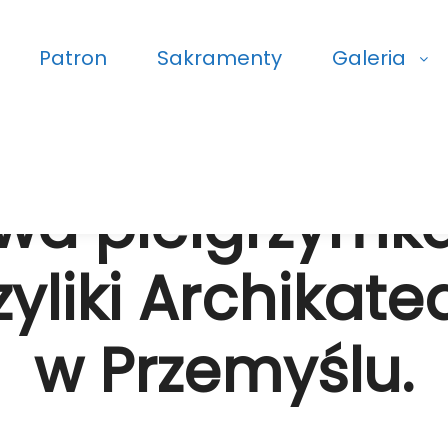
Patron
Sakramenty
Galeria
25 października, 2025
owa pielgrzymk
yliki Archikate
w Przemyślu.