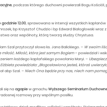
acyjne
, podczas którego duchowni powierzali Bogu Kościół,
 godzinie 12.00
, sprawowana w intencji wszystkich kapłanów
rozek, bp Krzysztof Chudzio i bp Edward Białogłowski wraz z
aństwa oraz wspólnoty, którą tworzą słudzy Chrystusa.
m Szal przytoczył słowa ks. Jana Balickiego. –
W swoim liśc
ę miłość. Miłość, która jest samym Bogiem
– powiedział i wsk
erzeniem każdego kapłańskiego powołania Maryi. –
Ubezpiecz
ęta Elżbieta powiedziała: „Błogosławiona jesteś, któraś uwierz
ał abp Szal. –
Niech Ona będzie przy nas, niech nam pomaga
li się na
agapie
w gmachu
Wyższego Seminarium Duchowne
radosnej rozmowy przy wspólnym posiłku.
 wyjątkowy dzień modlitwy, refleksji i wspólnoty. Pielgrzymka s