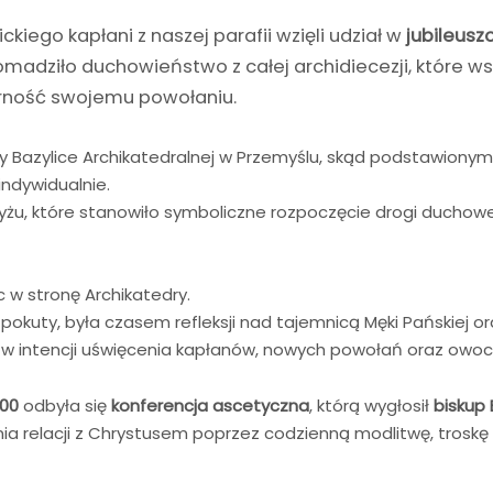
ckiego kapłani z naszej parafii wzięli udział w
jubileusz
romadziło duchowieństwo z całej archidiecezji, które 
erność swojemu powołaniu.
rzy Bazylice Archikatedralnej w Przemyślu, skąd podstawiony
indywidualnie.
yżu, które stanowiło symboliczne rozpoczęcie drogi duchowe
c w stronę Archikatedry.
pokuty, była czasem refleksji nad tajemnicą Męki Pańskiej
 w intencji uświęcenia kapłanów, nowych powołań oraz owocn
.00
odbyła się
konferencja ascetyczna
, którą wygłosił
biskup 
a relacji z Chrystusem poprzez codzienną modlitwę, troskę 