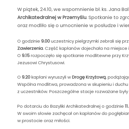
W piątek, 24.10, we wspomnienie bł. ks. Jana Bali
Archikatedralnej w Przemyślu
. Spotkanie to zg
oraz modliło się o umocnienie w posłudze i wi
O godzinie
9.00
uczestnicy pielgrzymki zebrali się p
Zawierzenia
. Część kapłanów dojechała na miejsce 
O
9.15
rozpoczęło się spotkanie modlitewne przy Krz
Jezusowi Chrystusowi.
O
9.20
kapłani wyruszyli w
Drogę Krzyżową
, podążają
Wspólna modlitwa, prowadzona w skupieniu i duchu 
z uczestników. Poszczególne stacje rozważane były
Po dotarciu do Bazyliki Archikatedralnej o godzinie
11
W swoim słowie zachęcał on kapłanów do pogłębiani
w prostocie oraz miłości.