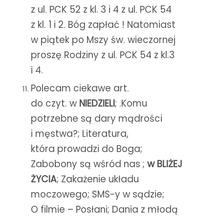
z ul. PCK 52 z kl. 3 i 4 z ul. PCK 54
z kl. 1 i 2. Bóg zapłać ! Natomiast
w piątek po Mszy św. wieczornej
proszę Rodziny z ul. PCK 54 z kl.3
i 4.
Polecam ciekawe art.
do czyt. w
NIEDZIELI
; .Komu
potrzebne są dary mądrości
i męstwa?; Literatura,
która prowadzi do Boga;
Zabobony są wśród nas ;
w BLIŻEJ
ŻYCIA
; Zakażenie układu
moczowego; SMS-y w sądzie;
O filmie – Posłani; Dania z młodą